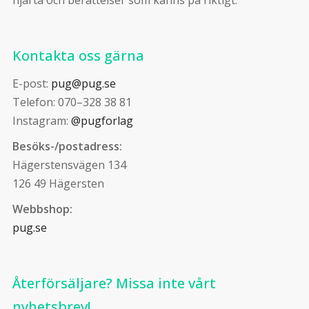
hjärta och berättelser som känns på riktigt.
Kontakta oss gärna
E-post:
pug@pug.se
Telefon: 070–328 38 81
Instagram:
@pugforlag
Besöks-/postadress:
Hägerstensvägen 134
126 49 Hägersten
Webbshop:
pug.se
Återförsäljare? Missa inte vårt
nyhetsbrev!