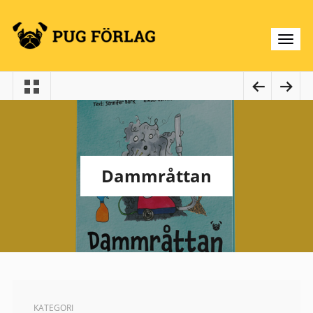
Dammråttan
KATEGORI