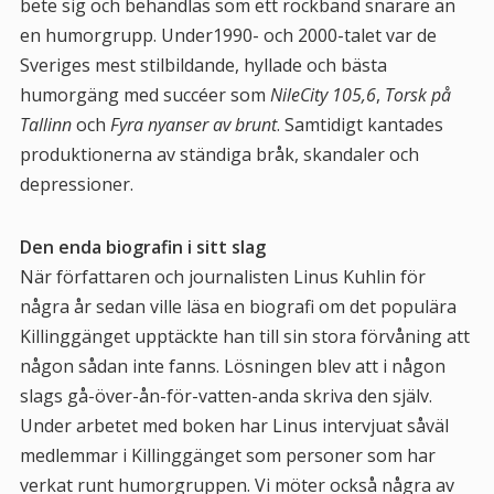
bete sig och behandlas som ett rockband snarare än
en humorgrupp. Under1990- och 2000-talet var de
Sveriges mest stilbildande, hyllade och bästa
humorgäng med succéer som
NileCity 105,6
,
Torsk på
Tallinn
och
Fyra nyanser av brunt
. Samtidigt kantades
produktionerna av ständiga bråk, skandaler och
depressioner.
Den enda biografin i sitt slag
När författaren och journalisten Linus Kuhlin för
några år sedan ville läsa en biografi om det populära
Killinggänget upptäckte han till sin stora förvåning att
någon sådan inte fanns. Lösningen blev att i någon
slags gå-över-ån-för-vatten-anda skriva den själv.
Under arbetet med boken har Linus intervjuat såväl
medlemmar i Killinggänget som personer som har
verkat runt humorgruppen. Vi möter också några av