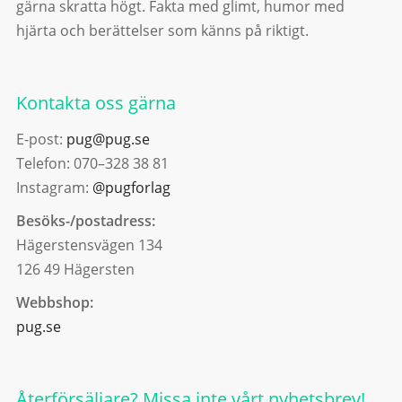
gärna skratta högt. Fakta med glimt, humor med
hjärta och berättelser som känns på riktigt.
Kontakta oss gärna
E-post:
pug@pug.se
Telefon: 070–328 38 81
Instagram:
@pugforlag
Besöks-/postadress:
Hägerstensvägen 134
126 49 Hägersten
Webbshop:
pug.se
Återförsäljare? Missa inte vårt nyhetsbrev!