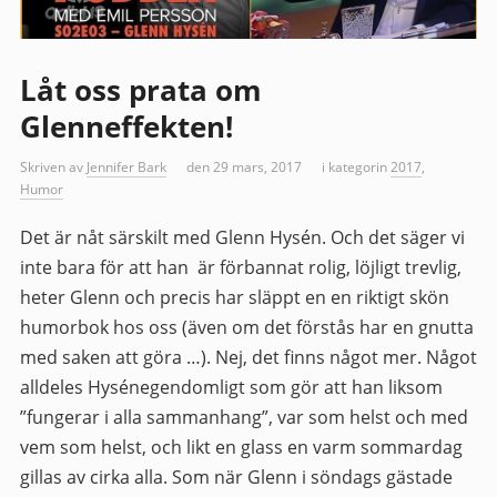
Låt oss prata om
Glenneffekten!
Skriven av
Jennifer Bark
den 29 mars, 2017
i kategorin
2017
,
Humor
Det är nåt särskilt med Glenn Hysén. Och det säger vi
inte bara för att han är förbannat rolig, löjligt trevlig,
heter Glenn och precis har släppt en en riktigt skön
humorbok hos oss (även om det förstås har en gnutta
med saken att göra …). Nej, det finns något mer. Något
alldeles Hysénegendomligt som gör att han liksom
”fungerar i alla sammanhang”, var som helst och med
vem som helst, och likt en glass en varm sommardag
gillas av cirka alla. Som när Glenn i söndags gästade