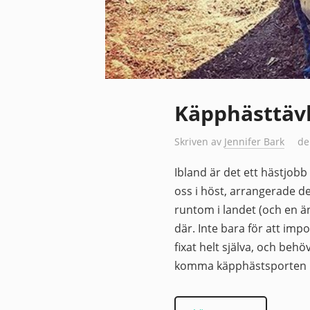
Käpphästtävl
Skriven av
Jennifer Bark
de
Ibland är det ett hästjobb
oss i höst, arrangerade de
runtom i landet (och en än
där. Inte bara för att im
fixat helt själva, och beh
komma käpphästsporten nä