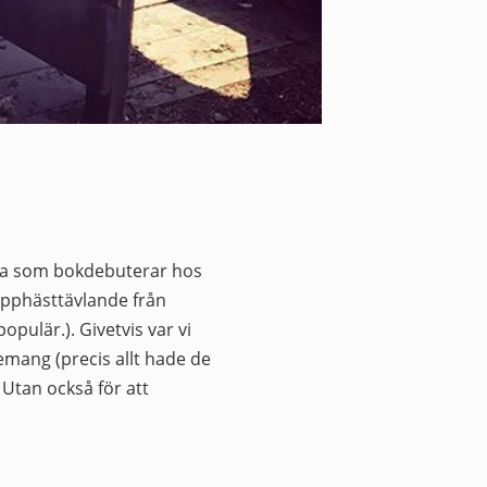
jerna som bokdebuterar hos
käpphästtävlande från
pulär.). Givetvis var vi
emang (precis allt hade de
 Utan också för att