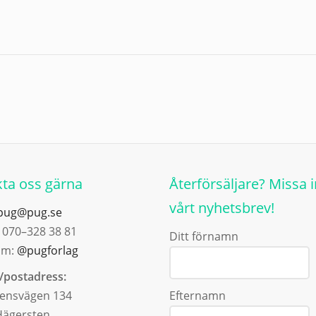
ta oss gärna
Återförsäljare? Missa i
vårt nyhetsbrev!
pug@pug.se
: 070–328 38 81
Ditt förnamn
am:
@pugforlag
/postadress:
ensvägen 134
Efternamn
Hägersten