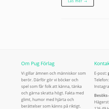
Läs mer →
Om Pug Förlag
Kontak
Vi gillar ämnen och människor som
E-post:
berör. Därför gör vi böcker och
Telefon
spel som får folk att känna, tänka
Instagr
och gärna skratta högt. Fakta med
Besöks-
glimt, humor med hjärta och
Hägerst
berättelser som känns på riktigt.
126 49 