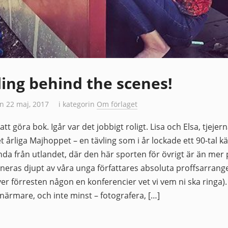
ing behind the scenes!
n 22 maj, 2017
i kategorin
Om förlaget
 att göra bok. Igår var det jobbigt roligt. Lisa och Elsa, tje
t årliga Majhoppet – en tävling som i år lockade ett 90-tal 
da från utlandet, där den här sporten för övrigt är än mer po
poneras djupt av våra unga författares absoluta proffsarrang
över förresten någon en konferencier vet vi vem ni ska ringa).
rmare, och inte minst – fotografera, […]