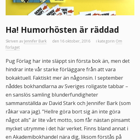
Ha! Humorhösten är räddad
Skriven av
Jennifer Bark
den 16 oktober, 2016
i kategorin
Om
förlaget
Pug Förlag har inte släppt sin första bok än, men det
hindrar inte vår starke förläggare från att vara
bokaktuell. Faktiskt mer än någonsin. I september
nåddes bokhandlarna av Sveriges roligaste tabbar –
en sanslös samling blunderfundigheter
sammanställda av David Stark och Jennifer Bark (som
råkar vara jag). ”Hellre göra bort sig än inte göra
något alls” är lite vårt motto, som får nästan pinsamt
mycket utrymme i det här verket. Finns bland annat i
en Akademibokhandel nära dig, liksom förstås på