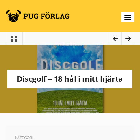
Discgolf – 18 hål i mitt hjärta
KATEGORI