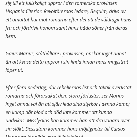
sig till ett fullskaligt uppror i den romerska provinsen
Hispania Citerior. Revoltörernas ledare, Bequim, drivs av
ett omättat hat mot romarna efter det att de våldtagit hans
fru och fördrivit honom samt hans båda söner från deras
hem.
Gaius Marius, ståthållare i provinsen, önskar inget annat
än att kväsa detta uppror i sin linda innan hans magistrat
löper ut.
Efter flera nederlag, där rebellernas list och taktik överlistat
romarna och förorsakat dem stora förluster, ser Marius
inget annat val än att själv leda sina styrkor i denna kamp;
en kamp där blod och död inte kommer att kunna
undvikas. Misslyckas han kommer han att dra vanära över
sin släkt. Dessutom kommer hans möjligheter till Cursus