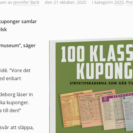
iven av
Jennifer Bark
den 21 oktober, 2025
i kategorin
2025
,
Pre
 kuponger samlar
lsk
t museum”, säger
idé. ”Vore det
med enbart
deborg läser in
iska kuponger.
till den!”
 svår att släppa,