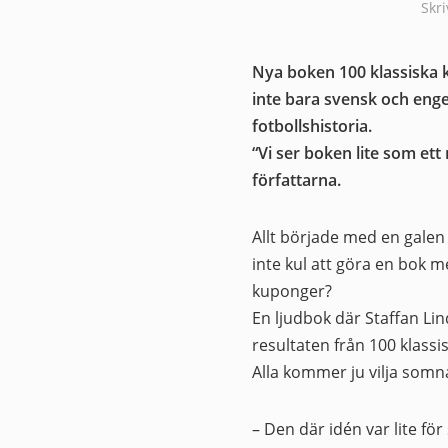
Skr
Nya boken 100 klassiska
inte bara svensk och enge
fotbollshistoria.
“Vi ser boken lite som et
författarna.
Allt började med en galen 
inte kul att göra en bok 
kuponger?
En ljudbok där Staffan Lin
resultaten från 100 klass
Alla kommer ju vilja somna 
– Den där idén var lite för