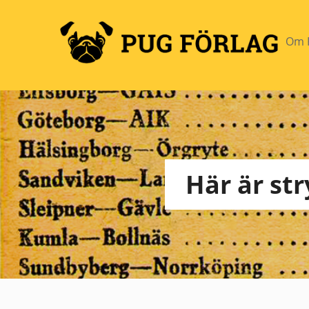
Om 
Här är str