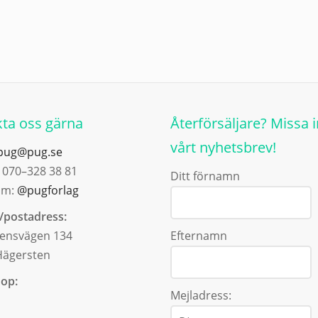
ta oss gärna
Återförsäljare? Missa i
vårt nyhetsbrev!
pug@pug.se
: 070–328 38 81
Ditt förnamn
am:
@pugforlag
/postadress:
ensvägen 134
Efternamn
Hägersten
op:
Mejladress: