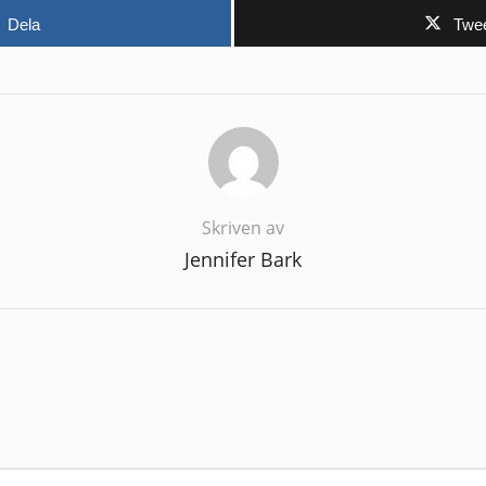
Dela
Twe
Skriven av
Jennifer Bark