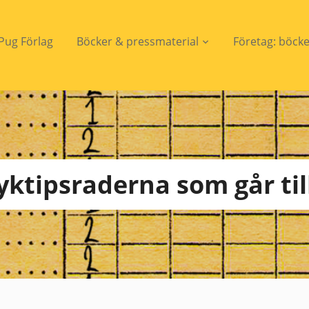
Pug Förlag
Böcker & pressmaterial
Företag: böck
yktipsraderna som går til