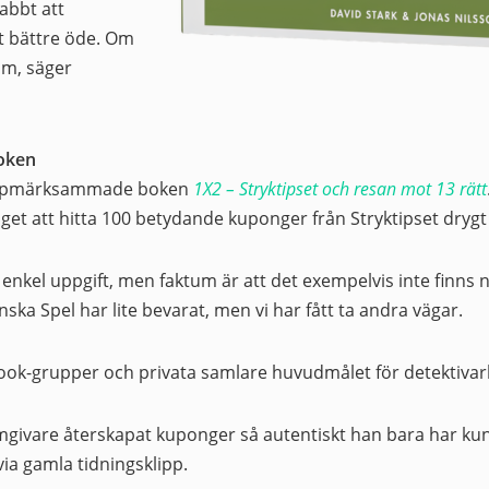
abbt att
t bättre öde. Om
om, säger
oken
 uppmärksammade boken
1X2 – Stryktipset och resan mot 13 rätt
et att hitta 100 betydande kuponger från Stryktipset drygt 
 enkel uppgift, men faktum är att det exempelvis inte finns 
ka Spel har lite bevarat, men vi har fått ta andra vägar.
ebook-grupper och privata samlare huvudmålet för detektivar
formgivare återskapat kuponger så autentiskt han bara har ku
via gamla tidningsklipp.