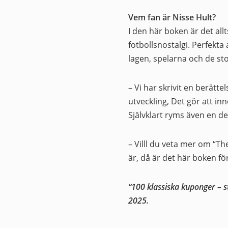
Vem fan är Nisse Hult?
I den här boken är det all
fotbollsnostalgi. Perfekta
lagen, spelarna och de sto
– Vi har skrivit en berätt
utveckling, Det gör att inne
Självklart ryms även en de
– Villl du veta mer om “Th
är, då är det här boken fö
“100 klassiska kuponger – s
2025.