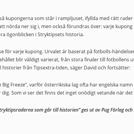
tså kupongerna som står i rampljuset, ifyllda med rätt rader
 att nörda ner sig i, men också förundras över: varje kupong
ra ögonblicken i Stryktipsets historia.
else för varje kupong. Urvalet är baserat på fotbolls-händels
hållet blir väldigt varierat, från stora finaler till fotbollens u
l historier från Tipsextra-tiden, säger David och fortsätter:
e Big Freeze”, varför österrikiska lag ofta har engelska nam
r dig. Som vi ser det finns det inget onödigt vetande när det 
tryktipsraderna som går till historien” ges ut av Pug Förlag oc