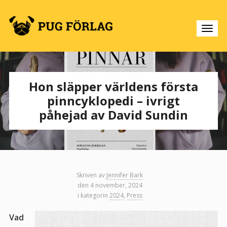
Hon släpper världens första
pinncyklopedi – ivrigt
påhejad av David Sundin
Skriven av
Jennifer Bark
den 4 november, 2024
i kategorin
2024
,
Press
Vad