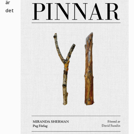
är
det