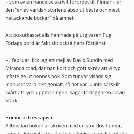
– som av en händelse skrivit förordet till
Pinnar
– är
den ”en av världshistoriens absolut bästa och mest
heltäckande böcker” på ämnet.
Att bokutkastet alls hamnade på utgivaren Pug
Förlags bord är faktiskt också hans förtjänst.
– I februari fick jag ett mejl av David Sundin med
Miranda cc:ad, där han kort och gott skrev att vi typ
måste
ge ut hennes bok. Som tur var visade sig
manuset vara helt genialt, så det var ju inte särskilt
svårt att lyda uppmaningen, säger förläggaren David
Stark.
Humor och eskapism
Alltmedan boken är skriven med en stor dos humor,
lämnar den plats för såväl sociologiska som filosofiska