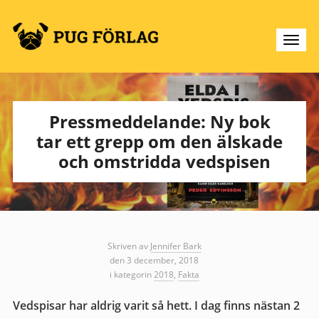
Pressmeddelande: Ny bok
tar ett grepp om den älskade
och omstridda vedspisen
Skriven av
Jennifer Bark
den 3 december, 2018
i kategorin
2018
,
Fakta
Vedspisar har aldrig varit så hett. I dag finns nästan 2