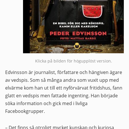
Klicka på bilden för högupplöst version.
Edvinsson är journalist, författare och hängiven ägare
av vedspis. Som så många andra som vuxit upp med
elvärme kom han ut till ett nyförvärvat fritidshus, fann
glatt en vedspis men fattade ingenting. Han började
söka information och gick med i livliga
Facebookgrupper.
– Det finns så otroligt mycket kunskap och kuriosa