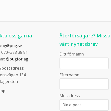
kta oss gärna
Återförsäljare? Missa
vårt nyhetsbrev!
pug@pug.se
: 070–328 38 81
Ditt förnamn
am:
@pugforlag
/postadress:
tensvägen 134
Efternamn
Hägersten
op:
Mejladress: