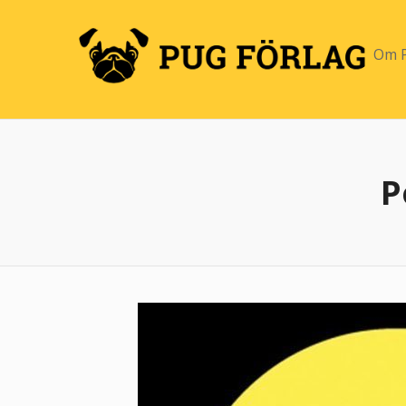
Om P
P