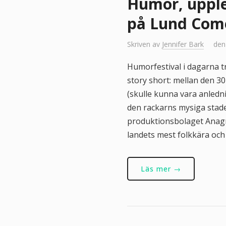
Humor, upplev
på Lund Come
Skriven av
Jennifer Bark
den
Humorfestival i dagarna tr
story short: mellan den 30
(skulle kunna vara anledni
den rackarns mysiga stade
produktionsbolaget Anagr
landets mest folkkära oc
Läs mer →