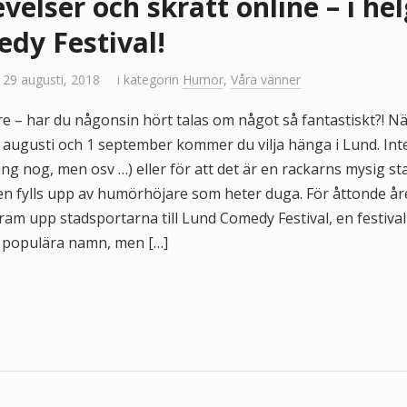
elser och skratt online – i he
dy Festival!
 29 augusti, 2018
i kategorin
Humor
,
Våra vänner
e – har du någonsin hört talas om något så fantastiskt?! Nä,
 augusti och 1 september kommer du vilja hänga i Lund. Inte 
ng nog, men osv …) eller för att det är en rackarns mysig st
n fylls upp av humörhöjare som heter duga. För åttonde året
am upp stadsportarna till Lund Comedy Festival, en festiv
h populära namn, men […]