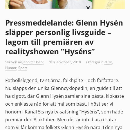
Pressmeddelande: Glenn Hysén
släpper personlig livsguide –
lagom till premiären av
realityshowen ”Hyséns”
Skriven av
Jennifer Bark
den 9 oktober, 2018
i kategorin
2018
,
Humor
,
Sport
Fotbollslegend, tv-stjärna, folkhjälte – och författare.
Nu släpps den unika Glenncyklopedin, en guide till att
ha d gott, där Glenn Hysén samlar sina bästa, klokaste
och enklaste råd för att må som bäst. I höst ser vi
honom i Kanal 5:s nya tv-satsning ”Hyséns”, som hade
premiär den 8 oktober. Men det är inte bara i rutan
som vi får komma folkets Glenn Hysén nära. I den nya