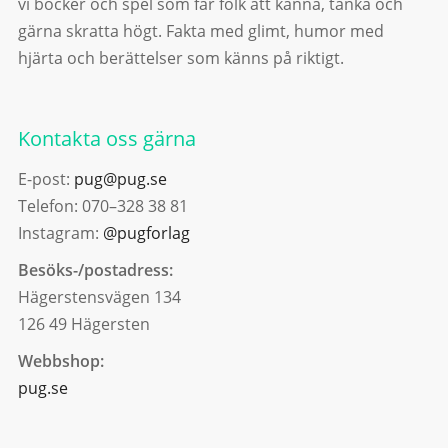
vi böcker och spel som får folk att känna, tänka och
gärna skratta högt. Fakta med glimt, humor med
hjärta och berättelser som känns på riktigt.
Kontakta oss gärna
E-post:
pug@pug.se
Telefon: 070–328 38 81
Instagram:
@pugforlag
Besöks-/postadress:
Hägerstensvägen 134
126 49 Hägersten
Webbshop:
pug.se