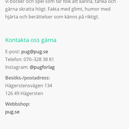
vi böcker och spel som får folk att känna, tänka och
gärna skratta högt. Fakta med glimt, humor med
hjärta och berättelser som känns på riktigt.
Kontakta oss gärna
E-post:
pug@pug.se
Telefon: 070–328 38 81
Instagram:
@pugforlag
Besöks-/postadress:
Hägerstensvägen 134
126 49 Hägersten
Webbshop:
pug.se