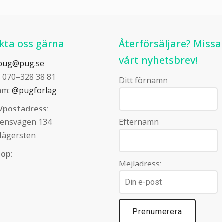
kta oss gärna
Återförsäljare? Missa
vårt nyhetsbrev!
pug@pug.se
: 070–328 38 81
Ditt förnamn
am:
@pugforlag
/postadress:
tensvägen 134
Efternamn
Hägersten
op:
Mejladress: