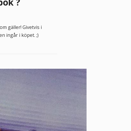
bok ?
m gäller! Givetvis i
n ingår i köpet. ;)