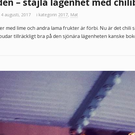
en – stajla lägenhet med chili
 4 augusti, 2017
i kategorin
2017
,
Mat
r med lime och andra lama frukter är förbi. Nu är det chili so
udar tillräckligt bra på den sjönära lägenheten kanske boke