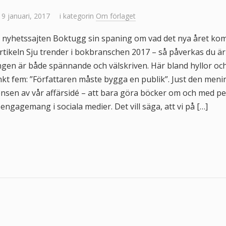
 9 januari, 2017
i kategorin
Om förlaget
nyhetssajten Boktugg sin spaning om vad det nya året kom
tikeln Sju trender i bokbranschen 2017 – så påverkas du är
ningen är både spännande och välskriven. Här bland hyllor o
 punkt fem: ”Författaren måste bygga en publik”. Just den m
nsen av vår affärsidé – att bara göra böcker om och med p
engagemang i sociala medier. Det vill säga, att vi på […]