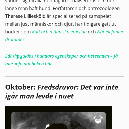
vänder sig till alla hundägare – oavsett ras och hur
länge man haft hund. Författaren och antrozoologen
Therese Lilliesköld
är specialiserad på samspelet
mellan just människor och djur. har tidigare gett ut
böcker som
Katt och människa emellan
och
När elefanter
drömmer.
Låt dig guidas i hundars egenskaper och beteenden – få
mer info om boken här.
Oktober:
Fredsdruvor:
Det var inte
igår man levde i nuet