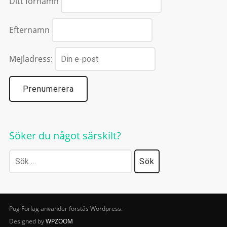
Ditt förnamn
Efternamn
Mejladress:
Söker du något särskilt?
Sök
efter:
Pug Förlag använder förstås Wordpress.
Designed by
WPZOOM