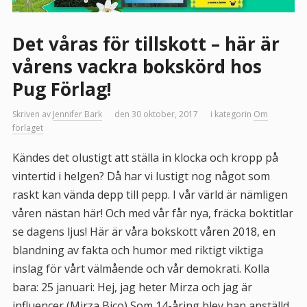
Det våras för tillskott – här är
vårens vackra bokskörd hos
Pug Förlag!
Skriven av
Jennifer Bark
den 30 oktober, 2017
i kategorin
Om
förlaget
Kändes det olustigt att ställa in klocka och kropp på
vintertid i helgen? Då har vi lustigt nog något som
raskt kan vända depp till pepp. I vår värld är nämligen
våren nästan här! Och med vår får nya, fräcka boktitlar
se dagens ljus! Här är våra bokskott våren 2018, en
blandning av fakta och humor med riktigt viktiga
inslag för vårt välmående och vår demokrati. Kolla
bara: 25 januari: Hej, jag heter Mirza och jag är
influencer (Mirza Bico) Som 14-åring blev han anställd