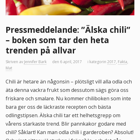
Pressmeddelande: ”Älska chili”
– boken som tar den heta
trenden på allvar
Skriven av
Jennifer Bark
den 6 april, 2017
i kategorin
2017
,
Fakta
,
Mat
Chili är hetare än någonsin – plötsligt vill alla odla och
äta denna vackra frukt som dessutom sägs göra oss
friskare och smalare. Nu kommer chiliboken som inte
bara ger oss de läckraste recepten och bästa
odlingstipsen. Älska chili tar ett helhetsgrepp om
vårens starkaste trend. Blir pannkakor godare med
chili? Såklart! Kan man odla chili i garderoben? Absolut!