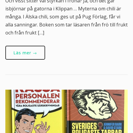
Och visst sitter väl styrkan i fröna? Ja, och det går
isbjörnar på gatorna i Klippan … Myterna om chili är
många. I Älska chili, som ges ut på Pug Förlag, får vi
alla sanningar. Boken som tar läsaren från frö till frukt
och från frukt […]
Läs mer →