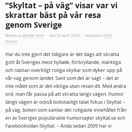
”Skyltat – på väg” visar var vi
skrattar bäst på vår resa
genom Sverige
Skriven av
Jennifer Bark
den 25 april, 2018
i kategorin
2018
,
Humor
Har du inte gjort det tidigare är det dags att skratta
gott åt Sveriges mest hyllade, förbryllande, märkliga
och nästan overkligt roliga skyltar som dyker upp på
vår väg genom landet. Sant som det är sagt – det är
inte målet som är det viktiga utan resan dit. Med andra
ord, man får passa på att skratta längs vägen. Humor
längs vägen är också bokstavligt talat fokus i Skyltat –
på väg, boken som samlar det roligaste innehållet från
en av Sveriges populäraste humorsajter skyltat.se och
Facebooksidan Skyltat. – Ända sedan 2009 har vi