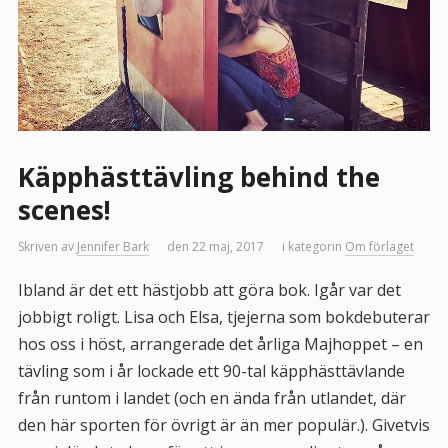
Käpphästtävling behind the
scenes!
Skriven av
Jennifer Bark
den 22 maj, 2017
i kategorin
Om förlaget
Ibland är det ett hästjobb att göra bok. Igår var det
jobbigt roligt. Lisa och Elsa, tjejerna som bokdebuterar
hos oss i höst, arrangerade det årliga Majhoppet – en
tävling som i år lockade ett 90-tal käpphästtävlande
från runtom i landet (och en ända från utlandet, där
den här sporten för övrigt är än mer populär.). Givetvis