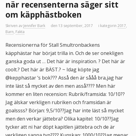
när recensenterna säger sitt
om käpphästboken
Skriven av
Jennifer Bark
den 13 september, 2017
i kategorin
2017
,
Barn
,
Fakta
Recensionerna för Stall Smultronbackens
käpphästar har börjat trilla in. Och de ser onekligen
ganska goda ut … Det här är inspiration. ? Det här är
coolt.? Det här är BÄST.? ~ Idag köpte jag
@kepphastar ’s bok??? Asså den är sååå bra,jag har
inte läst så mycket av den men asså???? Men här
kommer en liten recension: Rubrik/framsida: 10/10??
Jag älskar verkligen rubriken och framsidan är
goalssss? Början: 9,5/10??Jag har inte läst så mycket
men den verkar jättebra? Olika kapitel: 10/10??Jag
tycker att ni har döpt kapitlen jättebra och de är
verkligen sanna typ???? Kunskap: 1000/10??Jag menar