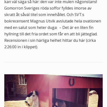
kan väl säga så här: den var inte mulen någonstans!
Gomorron Sveriges röda soffor fylldes imorse av
skratt åt såväl titel som innehållet. Och SVT:s
bokrecensent Magnus Utvik avslutade hela ovationen
med en salut som heter duga: – Det är en liten fin
hyllning till det fria ordet som får en att bli jätteglad.
Recensionen i sin härliga helhet hittar du här (cirka
2:26:00 in i klippet).