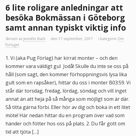
6 lite roligare anledningar att
besöka Bokmässan i Göteborg
samt annan typiskt viktig info
Skriven av
Jennifer Bark
den 17 september, 2017
i kategorin
Om
förlaget
1. Vi (aka Pug Förlag) har kirrat monter – och den
kommer vara väldigt gul Jodå! Skulle du inte se oss på
håll (som sagt, den kommer förhoppningsvis lysa lika
gult som en rapsåker), hittar du oss i monter B03:59. Vi
står där torsdag, fredag, lördag, söndag och vill inget
annat än att heja på så många som möjligt som är där.
Så titta gärna förbi. Eller hör av dig och boka in ett litet
möte! Här nedan hittar du en program över vad som
händer och fötter hos oss på plats. 2. Du får gott om
tid att tjöta […]