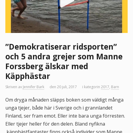
”Demokratiserar ridsporten”
och 5 andra grejer som Manne
Forssberg älskar med
Käpphästar
Skriven av
Jennifer Bark
den 20 juli, 2017
i kategorin
2017
,
Barn
Om dryga månaden släpps boken som väldigt många
unga tjejer, både här i Sverige och i grannlandet
Finland, ser fram emot. Eller inte bara unga förresten.
Eller tjejer heller för den delen. Bland nyfikna
käpphästfantaster finns också individer som Manne