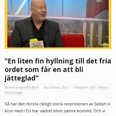
”En liten fin hyllning till det fria
ordet som får en att bli
jätteglad”
Skriven av
Jennifer Bark
den 30 maj, 2017
i kategorin
2017
,
Humor
,
Om förlaget
Så har den första riktigt stora recensionen av Sedan vi
kom med i EU har vädret blivit sämre kommit. Och vi