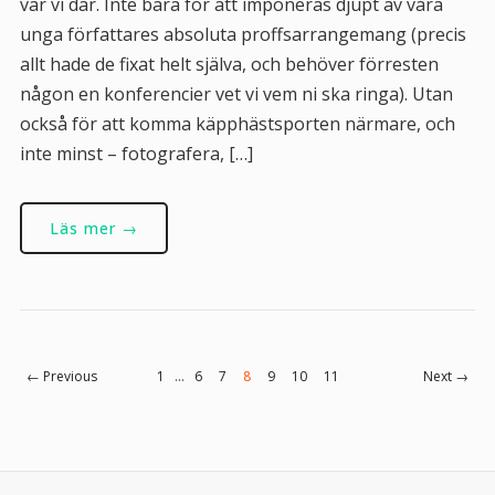
var vi där. Inte bara för att imponeras djupt av våra
unga författares absoluta proffsarrangemang (precis
allt hade de fixat helt själva, och behöver förresten
någon en konferencier vet vi vem ni ska ringa). Utan
också för att komma käpphästsporten närmare, och
inte minst – fotografera, […]
Läs mer →
← Previous
1
…
6
7
8
9
10
11
Next →