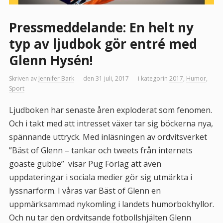
Pressmeddelande: En helt ny
typ av ljudbok gör entré med
Glenn Hysén!
Skriven av
Jennifer Bark
den 31 juli, 2017
i kategorin
2017
,
Humor
,
Sport
Ljudboken har senaste åren exploderat som fenomen.
Och i takt med att intresset växer tar sig böckerna nya,
spännande uttryck. Med inläsningen av ordvitsverket
”Bäst of Glenn – tankar och tweets från internets
goaste gubbe” visar Pug Förlag att även
uppdateringar i sociala medier gör sig utmärkta i
lyssnarform. I våras var Bäst of Glenn en
uppmärksammad nykomling i landets humorbokhyllor.
Och nu tar den ordvitsande fotbollshjälten Glenn