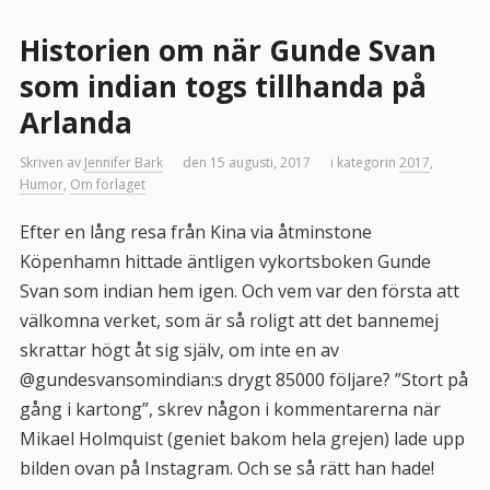
Historien om när Gunde Svan
som indian togs tillhanda på
Arlanda
Skriven av
Jennifer Bark
den 15 augusti, 2017
i kategorin
2017
,
Humor
,
Om förlaget
Efter en lång resa från Kina via åtminstone
Köpenhamn hittade äntligen vykortsboken Gunde
Svan som indian hem igen. Och vem var den första att
välkomna verket, som är så roligt att det bannemej
skrattar högt åt sig själv, om inte en av
@gundesvansomindian:s drygt 85000 följare? ”Stort på
gång i kartong”, skrev någon i kommentarerna när
Mikael Holmquist (geniet bakom hela grejen) lade upp
bilden ovan på Instagram. Och se så rätt han hade!