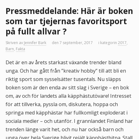
Pressmeddelande: Här är boken
som tar tjejernas favoritsport
på fullt allvar ?
Skriven av
Jennifer Bark
den 7 september, 2017
i kategorin
2017
,
Barn
,
Fakta
Det är en av årets starkast växande trender bland
unga. Och har gått från ”kreativ hobby” till att bli en
riktig sport som sysselsätter tusentals. Nu släpps
boken som är den enda av sitt slag i Sverige – en bok
om, av och för landets alla käpphästutövare! Intresset
för att tillverka, pyssla om, diskutera, hoppa och
springa med käpphästar har fullkomligt exploderat i
sociala medier – och utanför. I grannlandet Finland har
trenden länge varit het, och nu har också barn och
unga över hela Sverige blivit rejält käpphästbitna. Stall