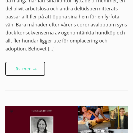
då många har fått sina kontor flyttade till hemmet, en
del blivit arbetslösa och andra deltidspermitterats
passar allt fler på att öppna sina hem för en fyrfota
vän. Bara månader efter vårens coronavalpboom syns
dock konsekvenserna av ogenomtänkta hundköp och
allt fler hundar ligger ute för omplacering och
adoption. Behovet […]
Läs mer →