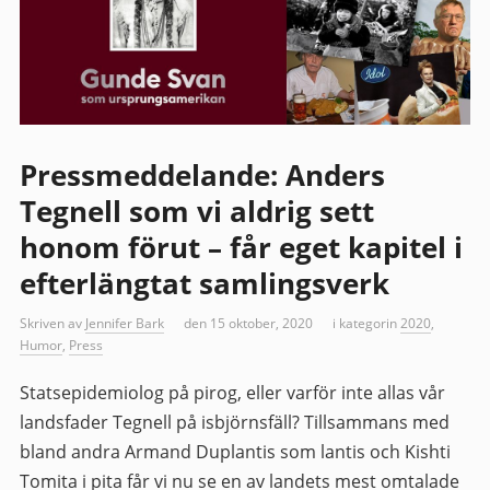
Pressmeddelande: Anders
Tegnell som vi aldrig sett
honom förut – får eget kapitel i
efterlängtat samlingsverk
Skriven av
Jennifer Bark
den 15 oktober, 2020
i kategorin
2020
,
Humor
,
Press
Statsepidemiolog på pirog, eller varför inte allas vår
landsfader Tegnell på isbjörnsfäll? Tillsammans med
bland andra Armand Duplantis som lantis och Kishti
Tomita i pita får vi nu se en av landets mest omtalade