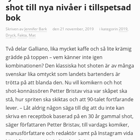
shot till nya nivåer i tillspetsad
bok
Skriven av
Jennifer Bark
den 21 november, 2019
i kategorin
2019
,
Dryck
,
Fakta
,
Mat
Två delar Galliano, lika mycket kaffe och så lite krämig
grädde på toppen – vem känner inte igen
kombinationen? Den klassiska hot shoten är av många
svenskar lika omtyckt som landets bartenders är
trötta på att blanda den. Nu vill komikern och hot
shot-konnässören Petter Bristav visa var skåpet ska
stå, hur spriten ska skiktas och att 90-talet fortfarande
lever. – Låt aldrig någon säga till dig att du inte kan
skriva en receptbok baserad på en 30 år gammal shot,
säger författaren Petter Bristav, till vardags komiker,
manusförfattare och redaktör samt på Instagram vida