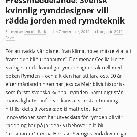
Pressmeddelande: Svensk
kvinnlig rymddesigner vill
rädda jorden med rymdteknik
Skriven av
Jennifer Bark
den 7 november, 2019
i kategorin
2019
,
Fakta
För att rädda vår planet från klimathotet måste vi alla i
framtiden bli ”urbanauter”. Det menar Cecilia Hertz,
Sveriges enda kvinnliga rymddesigner, aktuell med
boken Rymden – och allt den har att lära oss. 50 år
efter månlandningen har Jessica Meir blivit historisk
som första svenska kvinna i rymden. Samtidigt står
mänskligheten inför sin kanske största utmaning
hittills: det självorsakade klimathotet. Kan
innovationer som har utvecklats för rymden bli vår
räddning här på jorden? Vi behöver alla bli
”urbanauter” Cecilia Hertz är Sveriges enda kvinnliga