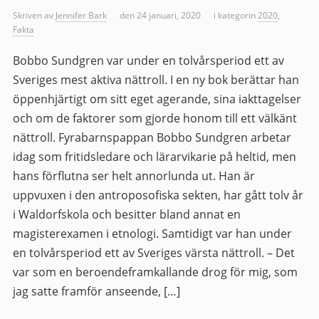
Skriven av
Jennifer Bark
den 24 januari, 2020
i kategorin
2020
,
Fakta
Bobbo Sundgren var under en tolvårsperiod ett av
Sveriges mest aktiva nättroll. I en ny bok berättar han
öppenhjärtigt om sitt eget agerande, sina iakttagelser
och om de faktorer som gjorde honom till ett välkänt
nättroll. Fyrabarnspappan Bobbo Sundgren arbetar
idag som fritidsledare och lärarvikarie på heltid, men
hans förflutna ser helt annorlunda ut. Han är
uppvuxen i den antroposofiska sekten, har gått tolv år
i Waldorfskola och besitter bland annat en
magisterexamen i etnologi. Samtidigt var han under
en tolvårsperiod ett av Sveriges värsta nättroll. – Det
var som en beroendeframkallande drog för mig, som
jag satte framför anseende, […]