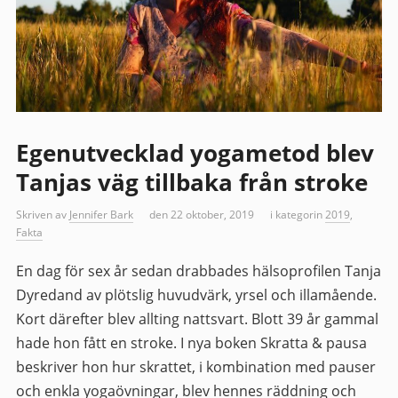
Egenutvecklad yogametod blev
Tanjas väg tillbaka från stroke
Skriven av
Jennifer Bark
den 22 oktober, 2019
i kategorin
2019
,
Fakta
En dag för sex år sedan drabbades hälsoprofilen Tanja
Dyredand av plötslig huvudvärk, yrsel och illamående.
Kort därefter blev allting nattsvart. Blott 39 år gammal
hade hon fått en stroke. I nya boken Skratta & pausa
beskriver hon hur skrattet, i kombination med pauser
och enkla yogaövningar, blev hennes räddning och