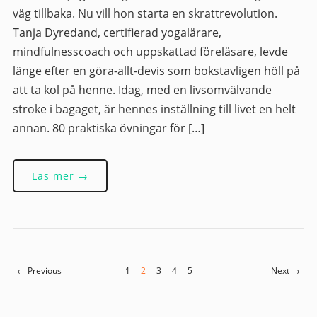
väg tillbaka. Nu vill hon starta en skrattrevolution.
Tanja Dyredand, certifierad yogalärare,
mindfulnesscoach och uppskattad föreläsare, levde
länge efter en göra-allt-devis som bokstavligen höll på
att ta kol på henne. Idag, med en livsomvälvande
stroke i bagaget, är hennes inställning till livet en helt
annan. 80 praktiska övningar för […]
Läs mer →
← Previous
1
2
3
4
5
Next →