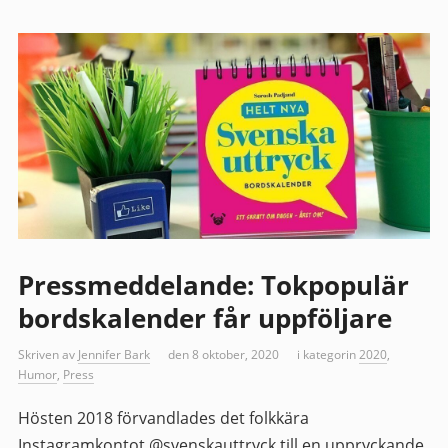
Pressmeddelande: Tokpopulär
bordskalender får uppföljare
Skriven av
Jennifer Bark
den 8 oktober, 2020
i kategorin
2020
,
Humor
,
Press
Hösten 2018 förvandlades det folkkära
Instagramkontot @svenskauttryck till en uppryckande